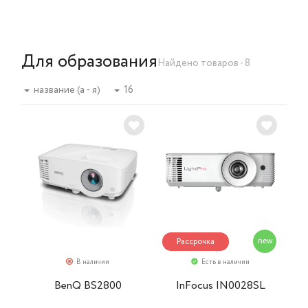
Для образования
Найдено товаров - 8
название (а - я)
16
new
Рассрочка
В наличии
Есть в наличии
BenQ BS2800
InFocus IN0028SL