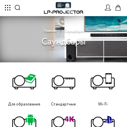
Главная
Саундбары
Саундбары
Для образования
Стандартные
Wi-Fi