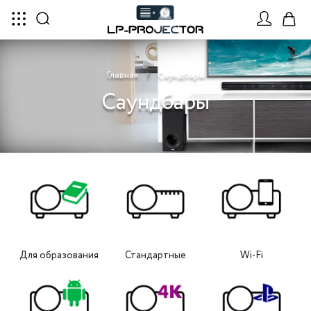
Главная
Саундбары
Саундбары
Для образования
Стандартные
Wi-Fi