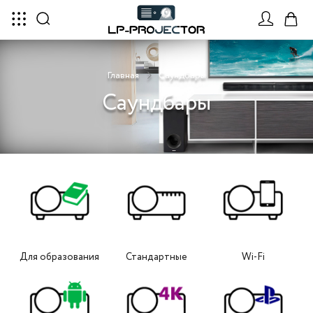
Главная
Саундбары
Саундбары
Для образования
Стандартные
Wi-Fi