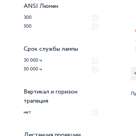
ANSI Люмен
300
500
Срок службы лампы
30 000 ч
50 000 ч
К
Вертикал и горизон
Пр
трапеция
нет
Дистанция проекции