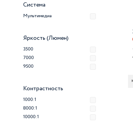
Система
Мультимедиа
Яркость (Люмен)
3500
7000
9500
К
Контрастность
1000:1
8000:1
10000:1