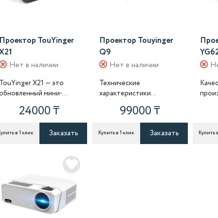
Проектор TouYinger
Проектор Touyinger
Прое
X21
Q9
YG6
Нет в наличии
Нет в наличии
Не
TouYinger X21 — это
Технические
Каче
обновленный мини-
характеристики
прои
проектор, совместимый
Проектора Touyinger Q9
HD п
24000 ₸
99000 ₸
с функцией
Яркость: 6800 люмен
уров
зеркалирования экран..
Контрастност..
люмен
Заказать
Заказать
упить в 1 клик
Купить в 1 клик
Купить в