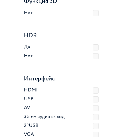
Функция 3D
Нет
HDR
Да
Нет
Интерфейс
HDMI
USB
AV
3.5 мм аудио выход
2*USB
VGA