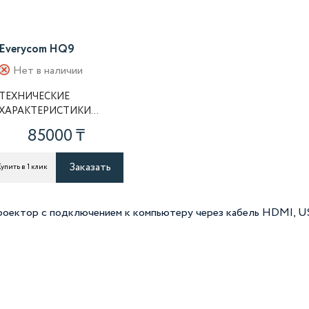
Everycom HQ9
Нет в наличии
ТЕХНИЧЕСКИЕ
ХАРАКТЕРИСТИКИ
Яркость: 8000 люмен
85000 ₸
Контрастность: 8000:1
Технология ..
Заказать
упить в 1 клик
оектор с подключением к компьютеру через кабель HDMI, 