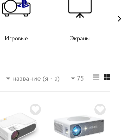
Игровые
Экраны
TV
название (я - а)
75