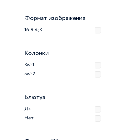
Формат изображения
16:9 4;3
Колонки
3w*1
5w*2
Блютуз
Да
Нет