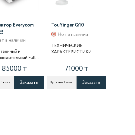
ктор Everycom
TouYinger Q10
25
Нет в наличии
т в наличии
ТЕХНИЧЕСКИЕ
ственный и
ХАРАКТЕРИСТИКИ
зводительный Full
Яркость: 9500 люмен
роектор с высоким
Контрастность: 10000:1
85000 ₸
71000 ₸
нем яркости 7000
Технология..
. Воз..
Заказать
Заказать
 1 клик
Купить в 1 клик