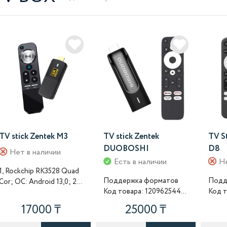
TV stick Zentek M3
TV stick Zentek
TV S
DUOBOSHI
D8
Нет в наличии
Есть в наличии
Не
1, Rockchip RK3528 Quad
Поддержка форматов
Подд
Cor; ОС: Android 13,0; 2,
Код товара: 120962544
Код товар
хранилище: DDR3 2
Кодеки VP9-10, H.265..
ГБ eMMC 16ГБ; 3, под..
17000 ₸
25000 ₸