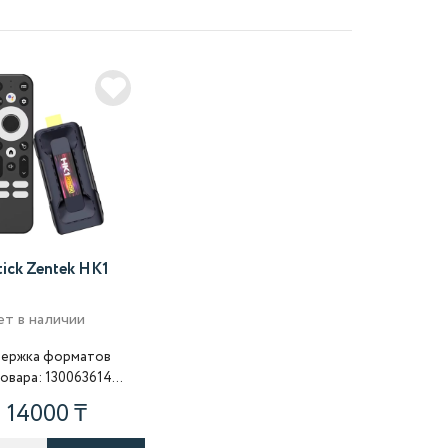
tick Zentek HK1
т в наличии
ержка форматов
а: 130063614
Форматы файлов MP4, ..
14000 ₸