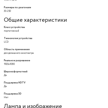
1.5 м — 5.2 м
Размеры по диагонали
30-250
Общие характеристики
Класс устройства
портативный
Технология устройства
LCD
Область применения
для домашнего кинотеатра
Реальное разрешение
1920x1080
Широкоформатный
Да
Поддержка HDTV
Да
Поддержка 3D
Нет
Лампа и изображение