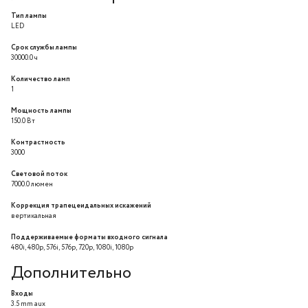
Тип лампы
LED
Срок службы лампы
30000.0 ч
Количество ламп
1
Мощность лампы
150.0 Вт
Контрастность
3000
Световой поток
7000.0 люмен
Коррекция трапецеидальных искажений
вертикальная
Поддерживаемые форматы входного сигнала
480i, 480p, 576i, 576p, 720p, 1080i, 1080p
Дополнительно
Входы
3.5 mm aux