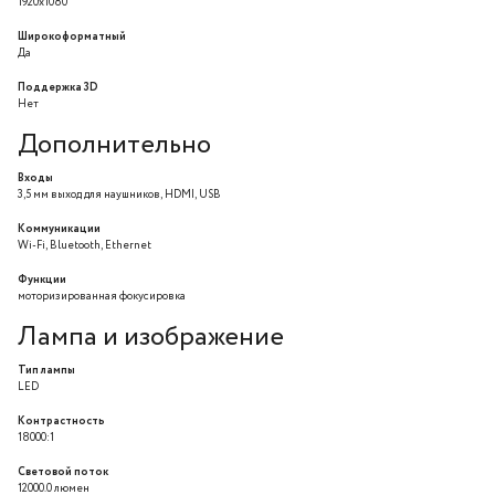
1920x1080
Широкоформатный
Да
Поддержка 3D
Нет
Дополнительно
Входы
3,5 мм выход для наушников, HDMI, USB
Коммуникации
Wi-Fi, Bluetooth, Ethernet
Функции
моторизированная фокусировка
Лампа и изображение
Тип лампы
LED
Контрастность
18000:1
Световой поток
12000.0 люмен